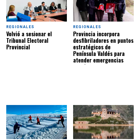
REGIONALES
REGIONALES
Volvió a sesionar el
Provincia incorpora
Tribunal Electoral
desfibriladores en puntos
Provincial
estratégicos de
Península Valdés para
atender emergencias
cardíacas