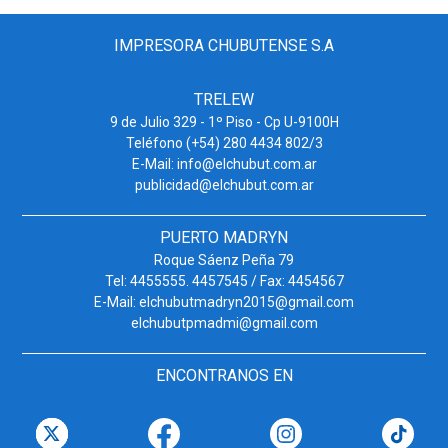
IMPRESORA CHUBUTENSE S.A
TRELEW
9 de Julio 329 - 1º Piso - Cp U-9100H
Teléfono (+54) 280 4434 802/3
E-Mail: info@elchubut.com.ar
publicidad@elchubut.com.ar
PUERTO MADRYN
Roque Sáenz Peña 79
Tel: 4455555. 4457545 / Fax: 4454567
E-Mail: elchubutmadryn2015@gmail.com
elchubutpmadmi@gmail.com
ENCONTRANOS EN