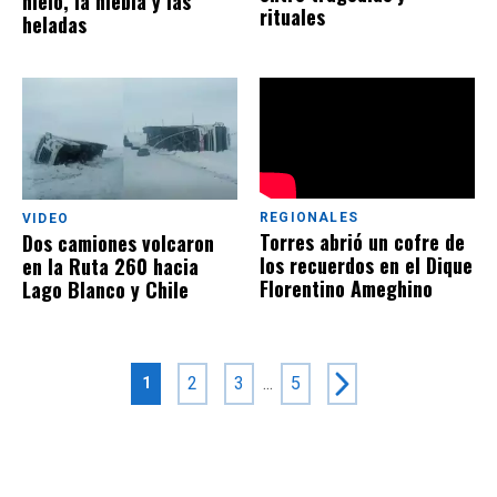
hielo, la niebla y las
rituales
heladas
REGIONALES
VIDEO
Torres abrió un cofre de
Dos camiones volcaron
los recuerdos en el Dique
en la Ruta 260 hacia
Florentino Ameghino
Lago Blanco y Chile
2
3
...
5
1