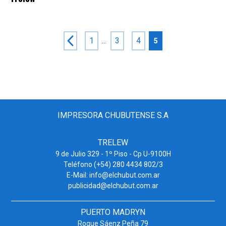
1
...
3
4
5
IMPRESORA CHUBUTENSE S.A
TRELEW
9 de Julio 329 - 1º Piso - Cp U-9100H
Teléfono (+54) 280 4434 802/3
E-Mail: info@elchubut.com.ar
publicidad@elchubut.com.ar
PUERTO MADRYN
Roque Sáenz Peña 79