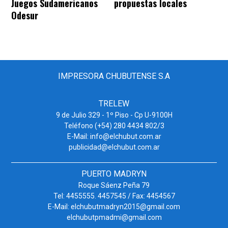
Juegos Sudamericanos
propuestas locales
Odesur
IMPRESORA CHUBUTENSE S.A
TRELEW
9 de Julio 329 - 1º Piso - Cp U-9100H
Teléfono (+54) 280 4434 802/3
E-Mail: info@elchubut.com.ar
publicidad@elchubut.com.ar
PUERTO MADRYN
Roque Sáenz Peña 79
Tel: 4455555. 4457545 / Fax: 4454567
E-Mail: elchubutmadryn2015@gmail.com
elchubutpmadmi@gmail.com