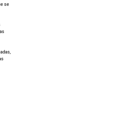
ue se
s
cas
cadas,
as