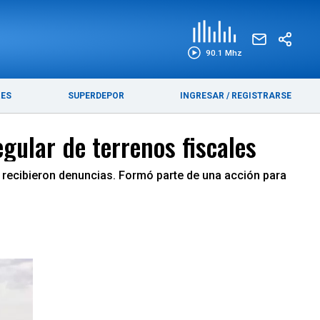
EDICIÓN IMPRESA
FUNEBRES
90.1 Mhz
RES
SUPERDEPOR
INGRESAR
/
REGISTRARSE
egular de terrenos fiscales
e recibieron denuncias. Formó parte de una acción para