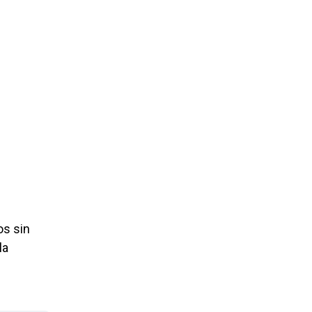
os sin
la