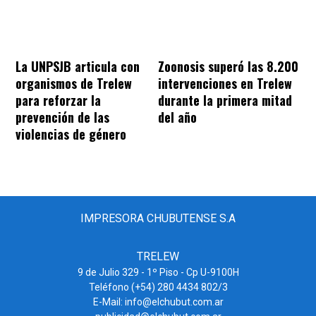
La UNPSJB articula con
Zoonosis superó las 8.200
organismos de Trelew
intervenciones en Trelew
para reforzar la
durante la primera mitad
prevención de las
del año
violencias de género
IMPRESORA CHUBUTENSE S.A
TRELEW
9 de Julio 329 - 1º Piso - Cp U-9100H
Teléfono (+54) 280 4434 802/3
E-Mail: info@elchubut.com.ar