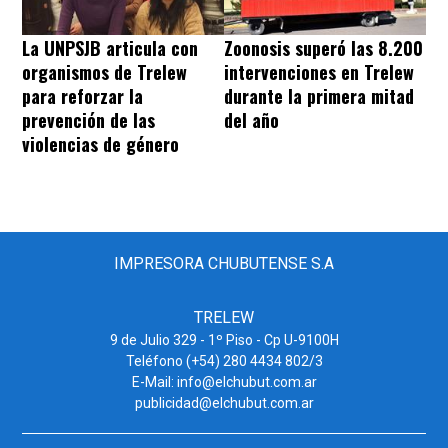
La UNPSJB articula con
Zoonosis superó las 8.200
organismos de Trelew
intervenciones en Trelew
para reforzar la
durante la primera mitad
prevención de las
del año
violencias de género
IMPRESORA CHUBUTENSE S.A
TRELEW
9 de Julio 329 - 1º Piso - Cp U-9100H
Teléfono (+54) 280 4434 802/3
E-Mail: info@elchubut.com.ar
publicidad@elchubut.com.ar