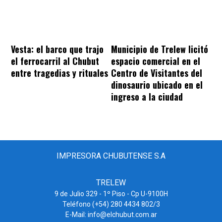
Vesta: el barco que trajo
Municipio de Trelew licitó
el ferrocarril al Chubut
espacio comercial en el
entre tragedias y rituales
Centro de Visitantes del
dinosaurio ubicado en el
ingreso a la ciudad
IMPRESORA CHUBUTENSE S.A
TRELEW
9 de Julio 329 - 1º Piso - Cp U-9100H
Teléfono (+54) 280 4434 802/3
E-Mail: info@elchubut.com.ar