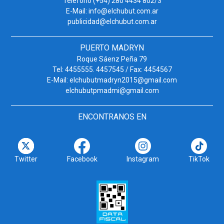
Teléfono (+54) 280 4434 802/3
E-Mail: info@elchubut.com.ar
publicidad@elchubut.com.ar
PUERTO MADRYN
Roque Sáenz Peña 79
Tel: 4455555. 4457545 / Fax: 4454567
E-Mail: elchubutmadryn2015@gmail.com
elchubutpmadmi@gmail.com
ENCONTRANOS EN
Twitter
Facebook
Instagram
TikTok