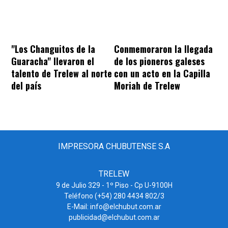
"Los Changuitos de la
Conmemoraron la llegada
Guaracha" llevaron el
de los pioneros galeses
talento de Trelew al norte
con un acto en la Capilla
del país
Moriah de Trelew
IMPRESORA CHUBUTENSE S.A
TRELEW
9 de Julio 329 - 1º Piso - Cp U-9100H
Teléfono (+54) 280 4434 802/3
E-Mail: info@elchubut.com.ar
publicidad@elchubut.com.ar