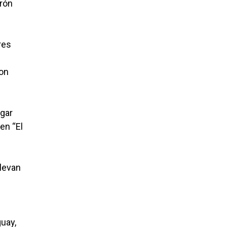
trón
res
con
ugar
en “El
llevan
guay,