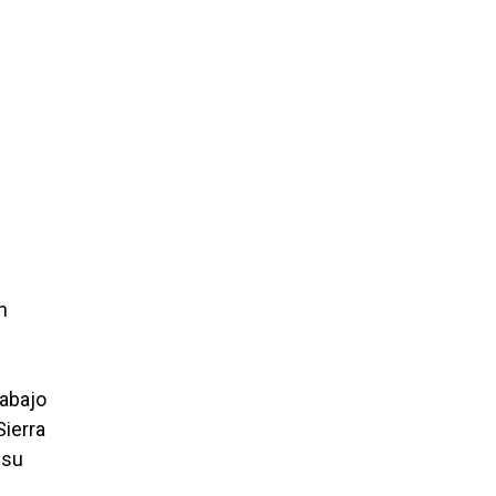
n
rabajo
Sierra
 su