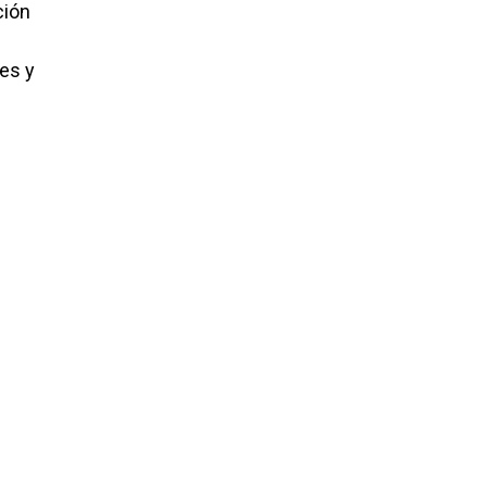
ción
es y