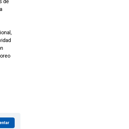
s de
a
ional,
vidad
ón
toreo
entar