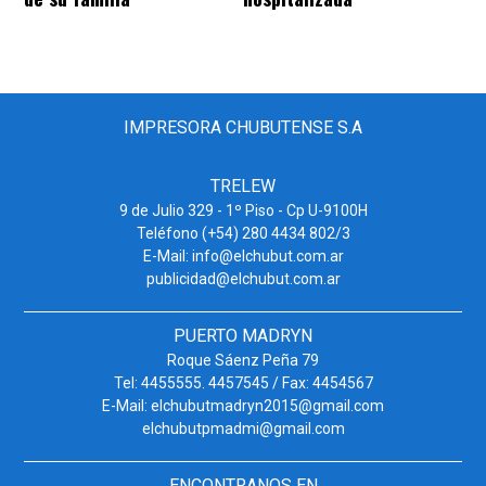
IMPRESORA CHUBUTENSE S.A
TRELEW
9 de Julio 329 - 1º Piso - Cp U-9100H
Teléfono (+54) 280 4434 802/3
E-Mail: info@elchubut.com.ar
publicidad@elchubut.com.ar
PUERTO MADRYN
Roque Sáenz Peña 79
Tel: 4455555. 4457545 / Fax: 4454567
E-Mail: elchubutmadryn2015@gmail.com
elchubutpmadmi@gmail.com
ENCONTRANOS EN