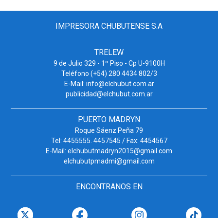
IMPRESORA CHUBUTENSE S.A
TRELEW
9 de Julio 329 - 1º Piso - Cp U-9100H
Teléfono (+54) 280 4434 802/3
E-Mail: info@elchubut.com.ar
publicidad@elchubut.com.ar
PUERTO MADRYN
Roque Sáenz Peña 79
Tel: 4455555. 4457545 / Fax: 4454567
E-Mail: elchubutmadryn2015@gmail.com
elchubutpmadmi@gmail.com
ENCONTRANOS EN