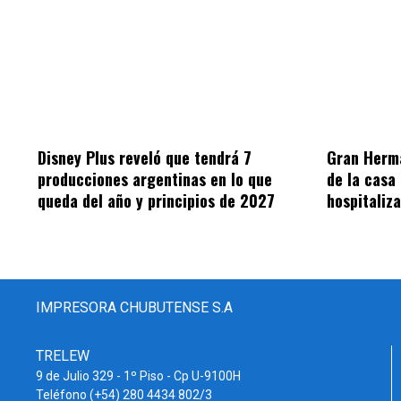
Disney Plus reveló que tendrá 7
Gran Herma
producciones argentinas en lo que
de la casa
queda del año y principios de 2027
hospitaliz
IMPRESORA CHUBUTENSE S.A
TRELEW
9 de Julio 329 - 1º Piso - Cp U-9100H
Teléfono (+54) 280 4434 802/3