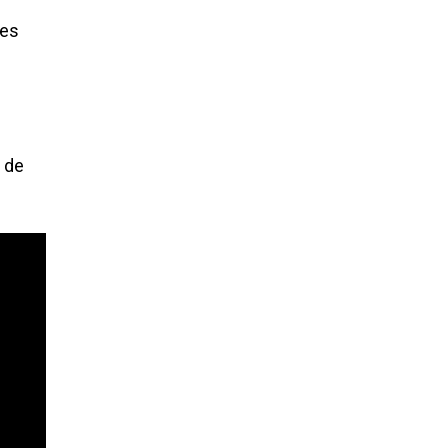
jes
 de