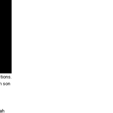
tions.
n son
nah