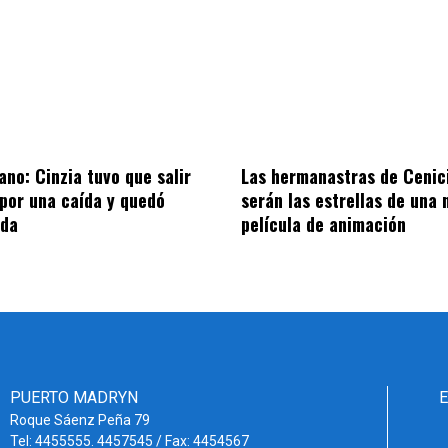
no: Cinzia tuvo que salir
Las hermanastras de Cenic
 por una caída y quedó
serán las estrellas de una 
ada
película de animación
PUERTO MADRYN
Roque Sáenz Peña 79
Tel: 4455555. 4457545 / Fax: 4454567