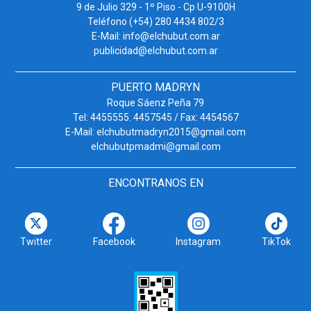
9 de Julio 329 - 1º Piso - Cp U-9100H
Teléfono (+54) 280 4434 802/3
E-Mail: info@elchubut.com.ar
publicidad@elchubut.com.ar
PUERTO MADRYN
Roque Sáenz Peña 79
Tel: 4455555. 4457545 / Fax: 4454567
E-Mail: elchubutmadryn2015@gmail.com
elchubutpmadmi@gmail.com
ENCONTRANOS EN
Twitter
Facebook
Instagram
TikTok