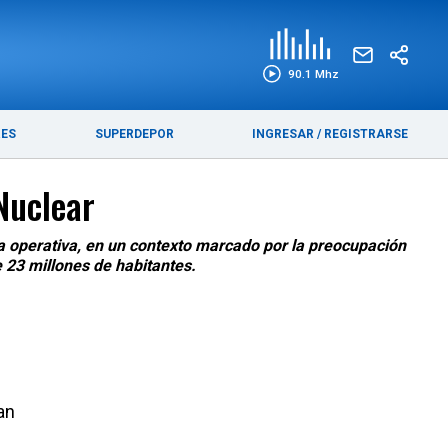
EDICIÓN IMPRESA
FUNEBRES
90.1 Mhz
RES
SUPERDEPOR
INGRESAR
/
REGISTRARSE
Nuclear
ía operativa, en un contexto marcado por la preocupación
e 23 millones de habitantes.
an