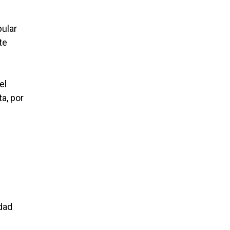
pular
te
el
a, por
dad