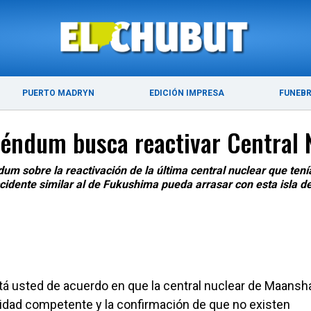
ÚLTIMAS NOTICIAS
PUERTO MADRYN
PUERTO MADRYN
EDICIÓN IMPRESA
FUNEB
réndum busca reactivar Central 
m sobre la reactivación de la última central nuclear que ten
ccidente similar al de Fukushima pueda arrasar con esta isla d
stá usted de acuerdo en que la central nuclear de Maansh
ridad competente y la confirmación de que no existen