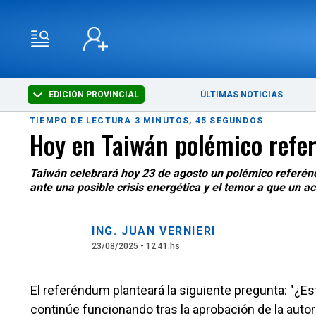
EDICIÓN PROVINCIAL
ÚLTIMAS NOTICIAS
TIEMPO DE LECTURA 3 MINUTOS, 45 SEGUNDOS
Hoy en Taiwán polémico refe
Taiwán celebrará hoy 23 de agosto un polémico referéndu
ante una posible crisis energética y el temor a que un a
ING. JUAN VERNIERI
23/08/2025 - 12.41.hs
El referéndum planteará la siguiente pregunta: "¿E
continúe funcionando tras la aprobación de la auto