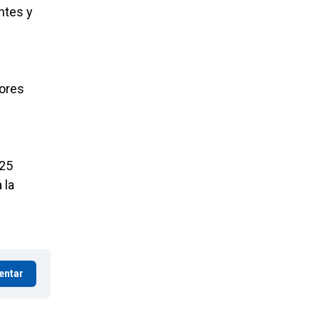
ntes y
sores
025
 la
entar