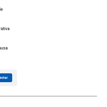
de
ativa
causa
entar