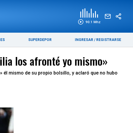
EDICIÓN IMPRESA
FUNEBRES
90.1 Mhz
RES
SUPERDEPOR
INGRESAR
/
REGISTRARSE
ilia los afronté yo mismo»
ó» él mismo de su propio bolsillo, y aclaró que no hubo