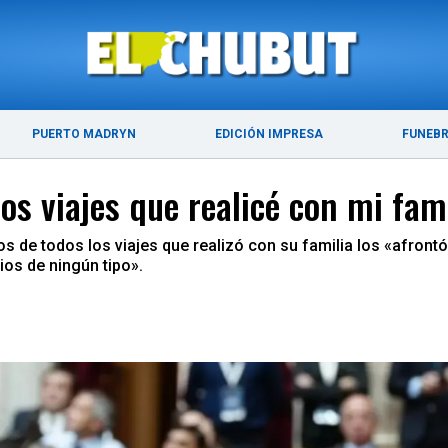
ÚLTIMAS NOTICIAS
PUERTO MADRYN
PUERTO MADRYN
EDICIÓN IMPRESA
FUNEB
os viajes que realicé con mi fam
os de todos los viajes que realizó con su familia los «afront
ios de ningún tipo».