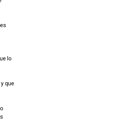
é
jes
ue lo
 y que
no
as