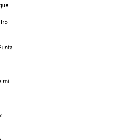
 que
stro
 Punta
e mi
s