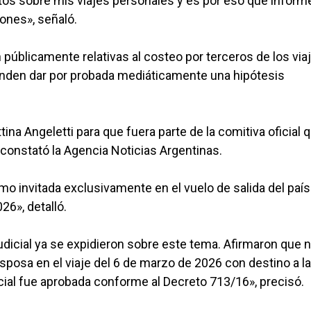
tos sobre mis viajes personales y es por eso que inform
iones», señaló.
 públicamente relativas al costeo por terceros de los via
enden dar por probada mediáticamente una hipótesis
ttina Angeletti para que fuera parte de la comitiva oficial q
 constató la Agencia Noticias Argentinas.
mo invitada exclusivamente en el vuelo de salida del país
26», detalló.
udicial ya se expidieron sobre este tema. Afirmaron que 
i esposa en el viaje del 6 de marzo de 2026 con destino a l
cial fue aprobada conforme al Decreto 713/16», precisó.