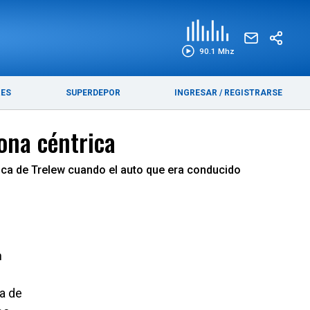
EDICIÓN IMPRESA
FUNEBRES
90.1 Mhz
RES
SUPERDEPOR
INGRESAR
/
REGISTRARSE
ona céntrica
rica de Trelew cuando el auto que era conducido
n
da de