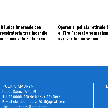
81 años internado con
Operan al policía retirado 
 respiratoria tras incendio
el Tiro Federal y sospechan
ió en una vela en la casa
agresor fue un vecino
PUERTO MADRYN
Roque Sáenz Peña 79
Tel: 4455555. 4457545 / Fax: 4454567
E-Mail: elchubutmadryn2015@gmail.com
elchubutpmadmi@gmail.com