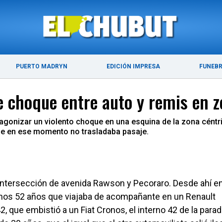
ÚLTIMAS NOTICIAS
PUERTO MADRYN
PUERTO MADRYN
EDICIÓN IMPRESA
FUNEB
 choque entre auto y remis en z
tagonizar un violento choque en una esquina de la zona cént
ue en ese momento no trasladaba pasaje.
la intersección de avenida Rawson y Pecoraro. Desde ahí e
 unos 52 años que viajaba de acompañante en un Renault
 que embistió a un Fiat Cronos, el interno 42 de la para