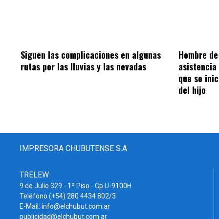
Hombre de 
Siguen las complicaciones en algunas
asistencia
rutas por las lluvias y las nevadas
que se inic
del hijo
IMPRESORA CHUBUTENSE S.A
TRELEW
9 de Julio 329 - 1º Piso - Cp U-9100H
Teléfono (+54) 280 4434 802/3
E-Mail: info@elchubut.com.ar
publicidad@elchubut.com.ar