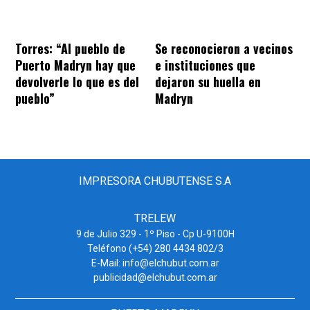
Torres: “Al pueblo de
Se reconocieron a vecinos
Puerto Madryn hay que
e instituciones que
devolverle lo que es del
dejaron su huella en
pueblo”
Madryn
IMPRESORA CHUBUTENSE S.A
TRELEW
9 de Julio 329 - 1º Piso - Cp U-9100H
Teléfono (+54) 280 4434 802/3
E-Mail: info@elchubut.com.ar
publicidad@elchubut.com.ar