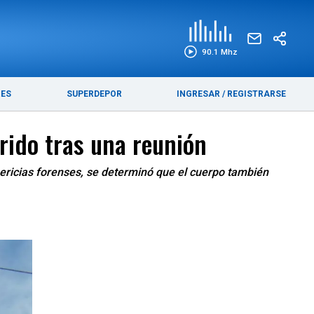
EDICIÓN IMPRESA
FUNEBRES
90.1 Mhz
RES
SUPERDEPOR
INGRESAR
/
REGISTRARSE
rido tras una reunión
pericias forenses, se determinó que el cuerpo también