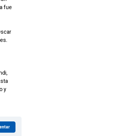
da fue
Oscar
pes.
ndi,
esta
o y
entar