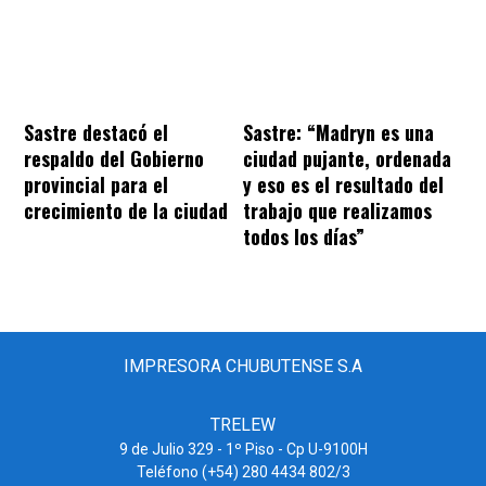
Sastre destacó el
Sastre: “Madryn es una
respaldo del Gobierno
ciudad pujante, ordenada
provincial para el
y eso es el resultado del
crecimiento de la ciudad
trabajo que realizamos
todos los días”
IMPRESORA CHUBUTENSE S.A
TRELEW
9 de Julio 329 - 1º Piso - Cp U-9100H
Teléfono (+54) 280 4434 802/3