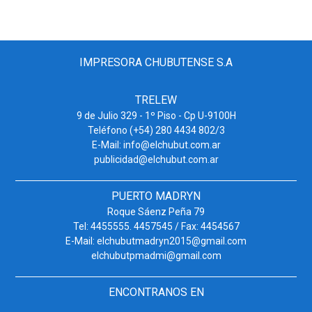
IMPRESORA CHUBUTENSE S.A
TRELEW
9 de Julio 329 - 1º Piso - Cp U-9100H
Teléfono (+54) 280 4434 802/3
E-Mail: info@elchubut.com.ar
publicidad@elchubut.com.ar
PUERTO MADRYN
Roque Sáenz Peña 79
Tel: 4455555. 4457545 / Fax: 4454567
E-Mail: elchubutmadryn2015@gmail.com
elchubutpmadmi@gmail.com
ENCONTRANOS EN