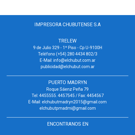
IMPRESORA CHUBUTENSE S.A
TRELEW
9 de Julio 329 - 1º Piso - Cp U-9100H
Teléfono (+54) 280 4434 802/3
E-Mail: info@elchubut.com.ar
publicidad@elchubut.com.ar
PUERTO MADRYN
Roque Sáenz Peña 79
Tel: 4455555. 4457545 / Fax: 4454567
E-Mail: elchubutmadryn2015@gmail.com
elchubutpmadmi@gmail.com
ENCONTRANOS EN