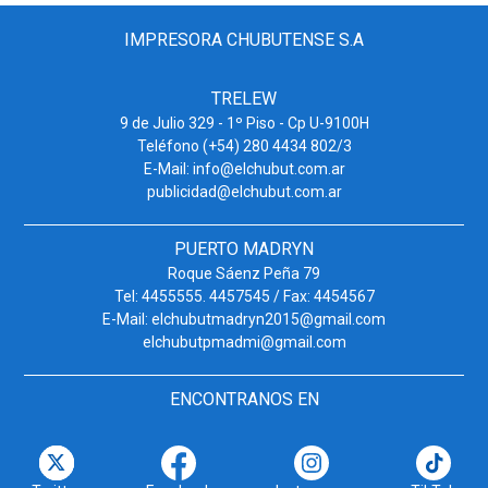
IMPRESORA CHUBUTENSE S.A
TRELEW
9 de Julio 329 - 1º Piso - Cp U-9100H
Teléfono (+54) 280 4434 802/3
E-Mail: info@elchubut.com.ar
publicidad@elchubut.com.ar
PUERTO MADRYN
Roque Sáenz Peña 79
Tel: 4455555. 4457545 / Fax: 4454567
E-Mail: elchubutmadryn2015@gmail.com
elchubutpmadmi@gmail.com
ENCONTRANOS EN