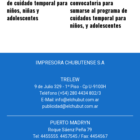
convocatoria para
de cuidado temporal para
sumarse al programa de
niños, niñas y
cuidados temporal para
adolescentes
niños, y adolescentes
IMPRESORA CHUBUTENSE S.A
TRELEW
9 de Julio 329 - 1º Piso - Cp U-9100H
Teléfono (+54) 280 4434 802/3
E-Mail: info@elchubut.com.ar
publicidad@elchubut.com.ar
PUERTO MADRYN
Roque Sáenz Peña 79
Tel: 4455555. 4457545 / Fax: 4454567