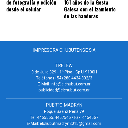
de fotografía y edición
161 años de la Gesta
desde el celular
Galesa con el izamiento
de las banderas
IMPRESORA CHUBUTENSE S.A
TRELEW
9 de Julio 329 - 1º Piso - Cp U-9100H
Teléfono (+54) 280 4434 802/3
E-Mail: info@elchubut.com.ar
publicidad@elchubut.com.ar
PUERTO MADRYN
Roque Sáenz Peña 79
Tel: 4455555. 4457545 / Fax: 4454567
E-Mail: elchubutmadryn2015@gmail.com