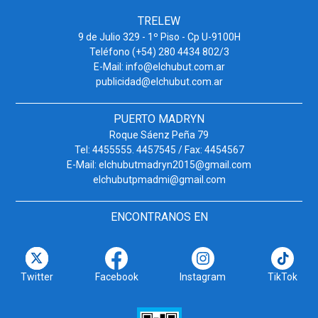
TRELEW
9 de Julio 329 - 1º Piso - Cp U-9100H
Teléfono (+54) 280 4434 802/3
E-Mail: info@elchubut.com.ar
publicidad@elchubut.com.ar
PUERTO MADRYN
Roque Sáenz Peña 79
Tel: 4455555. 4457545 / Fax: 4454567
E-Mail: elchubutmadryn2015@gmail.com
elchubutpmadmi@gmail.com
ENCONTRANOS EN
Twitter
Facebook
Instagram
TikTok