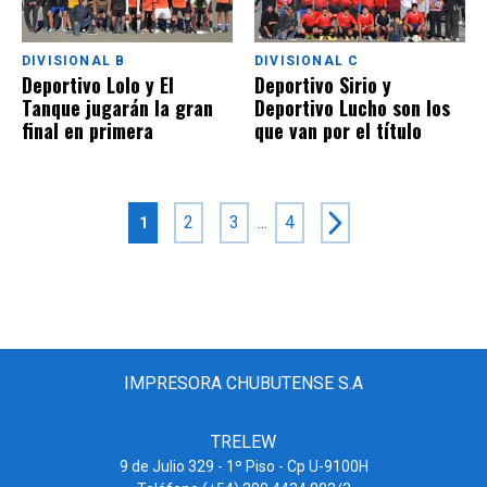
DIVISIONAL B
DIVISIONAL C
Deportivo Lolo y El
Deportivo Sirio y
Tanque jugarán la gran
Deportivo Lucho son los
final en primera
que van por el título
2
3
...
4
1
IMPRESORA CHUBUTENSE S.A
TRELEW
9 de Julio 329 - 1º Piso - Cp U-9100H