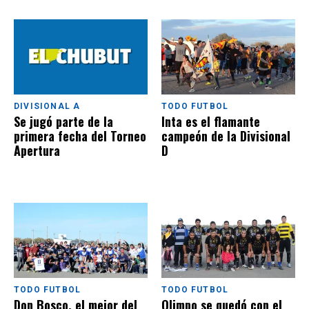
DIVISIONAL A
TODO FUTBOL
Se jugó parte de la
Inta es el flamante
primera fecha del Torneo
campeón de la Divisional
Apertura
D
TODO FUTBOL
TODO FUTBOL
Don Bosco, el mejor del
Olimpo se quedó con el