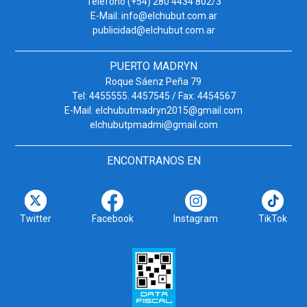
Teléfono (+54) 280 4434 802/3
E-Mail: info@elchubut.com.ar
publicidad@elchubut.com.ar
PUERTO MADRYN
Roque Sáenz Peña 79
Tel: 4455555. 4457545 / Fax: 4454567
E-Mail: elchubutmadryn2015@gmail.com
elchubutpmadmi@gmail.com
ENCONTRANOS EN
Twitter
Facebook
Instagram
TikTok