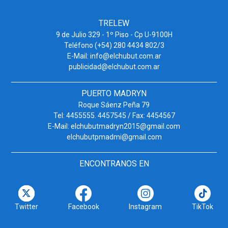
TRELEW
9 de Julio 329 - 1º Piso - Cp U-9100H
Teléfono (+54) 280 4434 802/3
E-Mail: info@elchubut.com.ar
publicidad@elchubut.com.ar
PUERTO MADRYN
Roque Sáenz Peña 79
Tel: 4455555. 4457545 / Fax: 4454567
E-Mail: elchubutmadryn2015@gmail.com
elchubutpmadmi@gmail.com
ENCONTRANOS EN
Twitter
Facebook
Instagram
TikTok