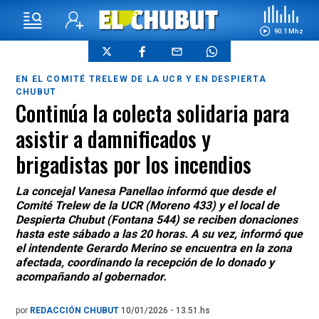
90.1 Mhz
EN EL COMITÉ TRELEW DE LA UCR Y EN DESPIERTA
CHUBUT
Continúa la colecta solidaria para
asistir a damnificados y
brigadistas por los incendios
La concejal Vanesa Panellao informó que desde el
Comité Trelew de la UCR (Moreno 433) y el local de
Despierta Chubut (Fontana 544) se reciben donaciones
hasta este sábado a las 20 horas. A su vez, informó que
el intendente Gerardo Merino se encuentra en la zona
afectada, coordinando la recepción de lo donado y
acompañando al gobernador.
por
REDACCIÓN CHUBUT
10/01/2026 - 13.51.hs