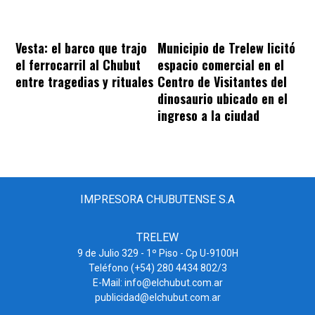
Vesta: el barco que trajo
Municipio de Trelew licitó
el ferrocarril al Chubut
espacio comercial en el
entre tragedias y rituales
Centro de Visitantes del
dinosaurio ubicado en el
ingreso a la ciudad
IMPRESORA CHUBUTENSE S.A
TRELEW
9 de Julio 329 - 1º Piso - Cp U-9100H
Teléfono (+54) 280 4434 802/3
E-Mail: info@elchubut.com.ar
publicidad@elchubut.com.ar