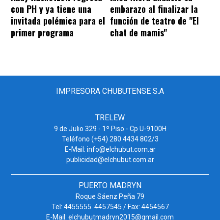
con PH y ya tiene una
embarazo al finalizar la
invitada polémica para el
función de teatro de "El
primer programa
chat de mamis"
IMPRESORA CHUBUTENSE S.A
TRELEW
9 de Julio 329 - 1º Piso - Cp U-9100H
Teléfono (+54) 280 4434 802/3
E-Mail: info@elchubut.com.ar
publicidad@elchubut.com.ar
PUERTO MADRYN
Roque Sáenz Peña 79
Tel: 4455555. 4457545 / Fax: 4454567
E-Mail: elchubutmadryn2015@gmail.com