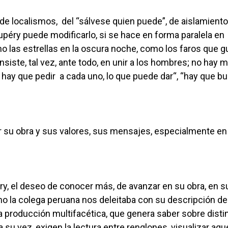
de localismos, del “sálvese quien puede”, de aislamiento
xupéry puede modificarlo, si se hace en forma paralela en
o las estrellas en la oscura noche, como los faros que gu
nsiste, tal vez, ante todo, en unir a los hombres; no hay 
o hay que pedir a cada uno, lo que puede dar“, “hay que b
dir su obra y sus valores, sus mensajes, especialmente en
éry, el deseo de conocer más, de avanzar en su obra, en su
o la colega peruana nos deleitaba con su descripción de
 producción multifacética, que genera saber sobre disti
 su vez, exigen la lectura entre renglones, visualizar aqu