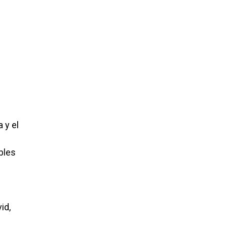
 y el
bles
id,