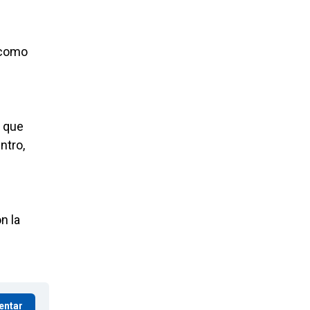
 como
o que
ntro,
n la
entar