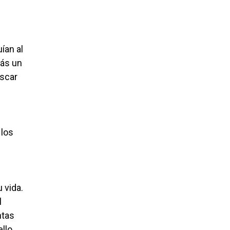
ían al
más un
uscar
 los
 vida.
l
ntas
ello