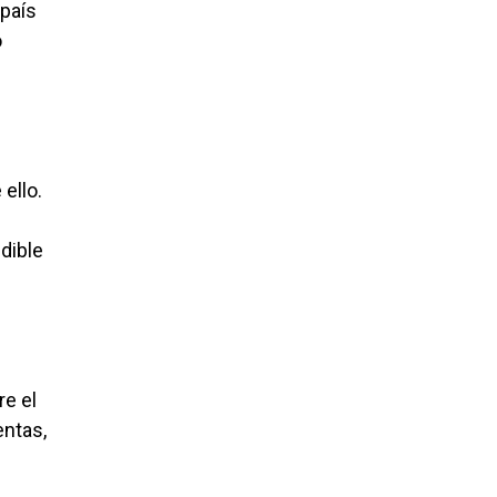
 país
o
ello.
dible
re el
entas,