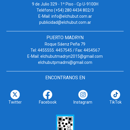
9 de Julio 329 - 1º Piso - Cp U-9100H
Teléfono (+54) 280 4434 802/3
E-Mail: info@elchubut.com.ar
publicidad@elchubut.com.ar
PUERTO MADRYN
Roque Sáenz Peña 79
Tel: 4455555. 4457545 / Fax: 4454567
E-Mail: elchubutmadryn2015@gmail.com
elchubutpmadmi@gmail.com
ENCONTRANOS EN
Twitter
Facebook
Instagram
TikTok