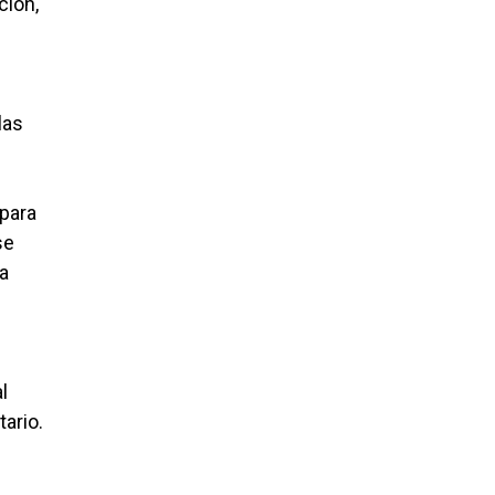
ción,
las
 para
se
la
l
tario.