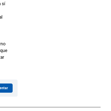
 sí
al
rno
 que
tar
entar