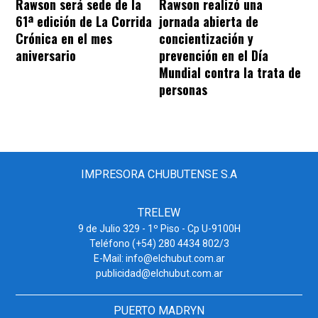
Rawson será sede de la
Rawson realizó una
61ª edición de La Corrida
jornada abierta de
Crónica en el mes
concientización y
aniversario
prevención en el Día
Mundial contra la trata de
personas
IMPRESORA CHUBUTENSE S.A
TRELEW
9 de Julio 329 - 1º Piso - Cp U-9100H
Teléfono (+54) 280 4434 802/3
E-Mail: info@elchubut.com.ar
publicidad@elchubut.com.ar
PUERTO MADRYN