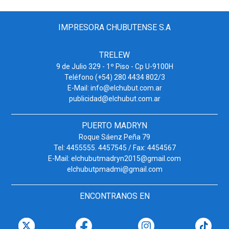
IMPRESORA CHUBUTENSE S.A
TRELEW
9 de Julio 329 - 1º Piso - Cp U-9100H
Teléfono (+54) 280 4434 802/3
E-Mail: info@elchubut.com.ar
publicidad@elchubut.com.ar
PUERTO MADRYN
Roque Sáenz Peña 79
Tel: 4455555. 4457545 / Fax: 4454567
E-Mail: elchubutmadryn2015@gmail.com
elchubutpmadmi@gmail.com
ENCONTRANOS EN