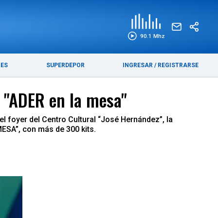
EDICIÓN IMPRESA
FUNEBRES
90.1 Mhz
RES
SUPERDEPOR
INGRESAR
/
REGISTRARSE
 "ADER en la mesa"
l foyer del Centro Cultural “José Hernández”, la
ESA”, con más de 300 kits.