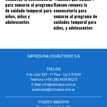
Rawson renueva la
para sumarse al programa
convocatoria para
de cuidado temporal para
sumarse al programa de
niños, niñas y
cuidados temporal para
adolescentes
niños, y adolescentes
IMPRESORA CHUBUTENSE S.A
TRELEW
9 de Julio 329 - 1º Piso - Cp U-9100H
Teléfono (+54) 280 4434 802/3
E-Mail: info@elchubut.com.ar
publicidad@elchubut.com.ar
PUERTO MADRYN