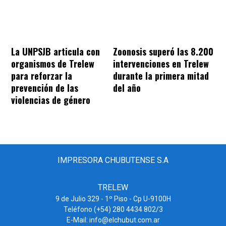
La UNPSJB articula con
Zoonosis superó las 8.200
organismos de Trelew
intervenciones en Trelew
para reforzar la
durante la primera mitad
prevención de las
del año
violencias de género
IMPRESORA CHUBUTENSE S.A
TRELEW
9 de Julio 329 - 1º Piso - Cp U-9100H
Teléfono (+54) 280 4434 802/3
E-Mail: info@elchubut.com.ar