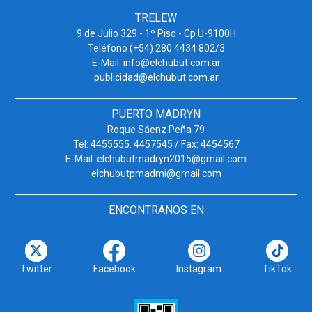
TRELEW
9 de Julio 329 - 1º Piso - Cp U-9100H
Teléfono (+54) 280 4434 802/3
E-Mail: info@elchubut.com.ar
publicidad@elchubut.com.ar
PUERTO MADRYN
Roque Sáenz Peña 79
Tel: 4455555. 4457545 / Fax: 4454567
E-Mail: elchubutmadryn2015@gmail.com
elchubutpmadmi@gmail.com
ENCONTRANOS EN
Twitter
Facebook
Instagram
TikTok