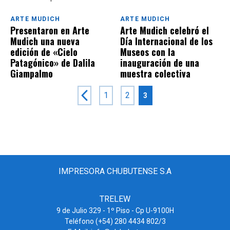
ARTE MUDICH
ARTE MUDICH
Presentaron en Arte
Arte Mudich celebró el
Mudich una nueva
Día Internacional de los
edición de «Cielo
Museos con la
Patagónico» de Dalila
inauguración de una
Giampalmo
muestra colectiva
1
2
3
IMPRESORA CHUBUTENSE S.A
TRELEW
9 de Julio 329 - 1º Piso - Cp U-9100H
Teléfono (+54) 280 4434 802/3