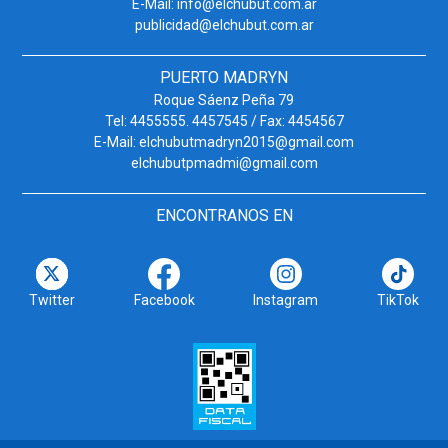
E-Mail: info@elchubut.com.ar
publicidad@elchubut.com.ar
PUERTO MADRYN
Roque Sáenz Peña 79
Tel: 4455555. 4457545 / Fax: 4454567
E-Mail: elchubutmadryn2015@gmail.com
elchubutpmadmi@gmail.com
ENCONTRANOS EN
Twitter
Facebook
Instagram
TikTok