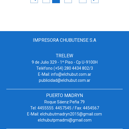
IMPRESORA CHUBUTENSE S.A
TRELEW
9 de Julio 329 - 1º Piso - Cp U-9100H
Teléfono (+54) 280 4434 802/3
E-Mail: info@elchubut.com.ar
publicidad@elchubut.com.ar
PUERTO MADRYN
Roque Sáenz Peña 79
Tel: 4455555. 4457545 / Fax: 4454567
E-Mail: elchubutmadryn2015@gmail.com
elchubutpmadmi@gmail.com