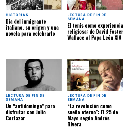
HISTORIAS
LECTURA DE FIN DE
SEMANA
Día del inmigrante
El tenis como experiencia
italiano, su origen y una
religiosa: de David Foster
novela para celebrarlo
Wallace al Papa León XIV
LECTURA DE FIN DE
LECTURA DE FIN DE
SEMANA
SEMANA
Un "antidomingo" para
“La revolución como
disfrutar con Julio
sueño eterno”: El 25 de
Cortazar
Mayo según Andrés
Rivera