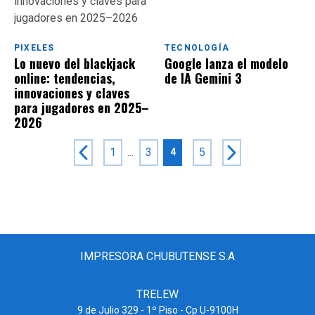
PIXELES
TECNOLOGÍA
Lo nuevo del blackjack
Google lanza el modelo
online: tendencias,
de IA Gemini 3
innovaciones y claves
para jugadores en 2025–
2026
1
...
3
5
4
IMPRESORA CHUBUTENSE S.A
TRELEW
9 de Julio 329 - 1º Piso - Cp U-9100H